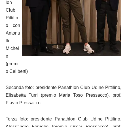
lon
Club
Pittilin
o con
Antonu
tti
Michel
e
(premi
o Celiberti)
Seconda foto: presidente Panathlon Club Udine Pittilino,
Elisabetta Turri (premio Maria Toso Pressacco), prof.
Flavio Pressacco
Terza foto: presidente Panathlon Club Udine Pittilino,
Alessandro Feruglio (premio Oscar Pressacco), prof.