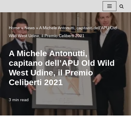
Vai
al
Home
»
News
»
A Michele Antonutti, capitano dell’APU Old
contenuto
Wild West Udine, il Premio Celiberti 2021
A Michele Antonutti,
capitano dell’APU Old Wild
West Udine, il Premio
Celiberti 2021
3 min read