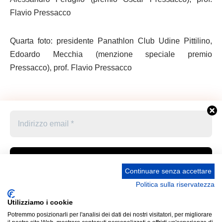
Flavio Pressacco
Quarta foto: presidente Panathlon Club Udine Pittilino,
Edoardo Mecchia (menzione speciale premio
Pressacco), prof. Flavio Pressacco
Continuare senza accettare
Politica sulla riservatezza
Accetto le condizioni generali e di ricevere le
Privacy Policy –
Informativa cookies –
STATUTO
newsletter
Utilizziamo i cookie
UNIONE STAMPA SPORTIVA ITALIANA GRUPPO
Potremmo posizionarli per l'analisi dei dati dei nostri visitatori, per migliorare
FRIULI VENEZIA GIULIA “MARCO LUCHETTA” Corso
Cliccando qui sopra per inviare questo modulo, sei consapevole