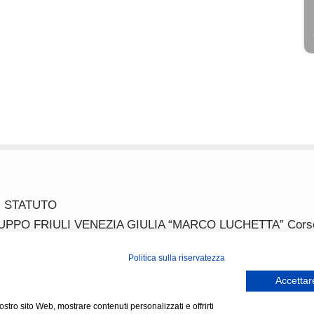
STATUTO
 FRIULI VENEZIA GIULIA “MARCO LUCHETTA” Corso Itali
ussi_fvg@hotmail.com IBAN IT52P0887702200000000313822 P
Politica sulla riservatezza
Accettare
nostro sito Web, mostrare contenuti personalizzati e offrirti