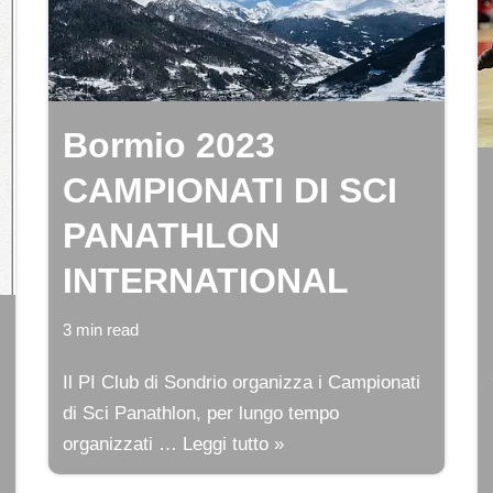
Bormio 2023
CAMPIONATI DI SCI
PANATHLON
INTERNATIONAL
3 min read
Il PI Club di Sondrio organizza i Campionati
di Sci Panathlon, per lungo tempo
organizzati …
Leggi tutto »