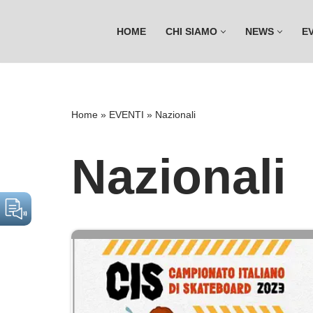
HOME
CHI SIAMO
NEWS
E
Vai
al
contenuto
Home
»
EVENTI
»
Nazionali
Nazionali