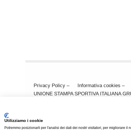
Privacy Policy –
Informativa cookies –
UNIONE STAMPA SPORTIVA ITALIANA GRUPPO
370371 Codice Fiscale 80031170329 Mail: 
(cf SRCMRT54L28I904X)
email: aas-privacy@gmail.com
Utilizziamo i cookie
Potremmo posizionarli per l'analisi dei dati dei nostri visitatori, per migliorare il 