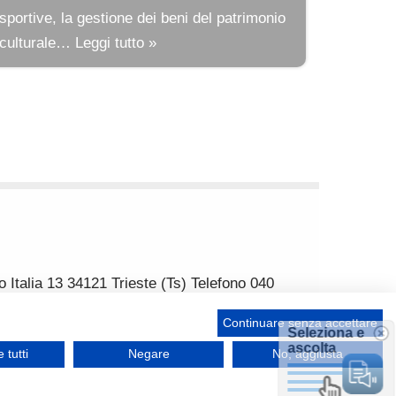
sportive, la gestione dei beni del patrimonio
culturale…
Leggi tutto »
a 13 34121 Trieste (Ts) Telefono 040
residente Pro Tempore: Umberto Sarcinelli
Continuare senza accettare
Seleziona e
ascolta
 tutti
Negare
No, aggiusta