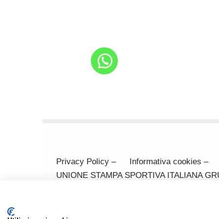
Privacy Policy –
Informativa cookies –
UNIONE STAMPA SPORTIVA ITALIANA GRUPPO
370371 Codice Fiscale 80031170329 Mail: 
(cf SRCMRT54L28I904X)
email: aas-privacy@gmail.com