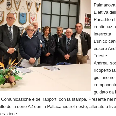
Palmanova,
Elettiva del
Panathlon In
continuazi
interrotta i
L’unico can
essere Andr
Trieste.
Andrea, soc
ricoperto l
giuliano ne
componente 
guidato da 
a Comunicazione e dei rapporti con la stampa. Presente nel m
ello della serie A2 con la PallacanestroTrieste, allenato a liv
derazione.