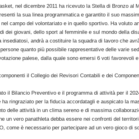
sket, nel dicembre 2011 ha ricevuto la Stella di Bronzo al M
resenti la sua linea programmatica e garantito il suo massi
, nel campo del volontariato e in quello sportivo. Ha voluto 
i dei giovani, dello sport al femminile e sul mondo della disab
insediatosi, andrà a costituire la squadra di lavoro che avrà 
a persone quanto più possibile rappresentative delle varie sed
votazione palese, dalla quale sono emersi 6 voti favorevoli e
componenti il Collegio dei Revisori Contabili e dei Componenti
o il Bilancio Preventivo e il programma di attività per il 202
ha ringraziato per la fiducia accordatagli e auspicato la mas
nto delle attività in un clima sereno e di massima collaboraz
un vero panathleta debba essere nei confronti del territorio,
 come è necessario per partecipare ad un vero gioco di s