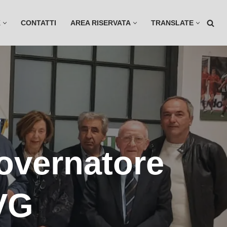
K
CONTATTI
AREA RISERVATA
TRANSLATE
G
Governatore
VG