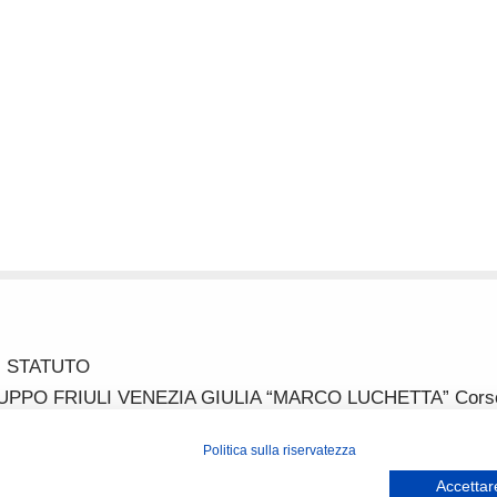
STATUTO
 FRIULI VENEZIA GIULIA “MARCO LUCHETTA” Corso Itali
ussi_fvg@hotmail.com IBAN IT52P0887702200000000313822 P
Politica sulla riservatezza
Accettare