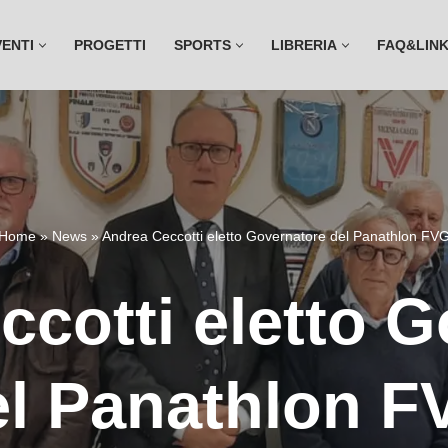
VENTI
PROGETTI
SPORTS
LIBRERIA
FAQ&LIN
Home
»
News
»
Andrea Ceccotti eletto Governatore del Panathlon FV
cotti eletto 
el Panathlon F