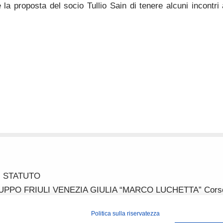
re la proposta del socio Tullio Sain di tenere alcuni incont
STATUTO
 FRIULI VENEZIA GIULIA “MARCO LUCHETTA” Corso Itali
ussi_fvg@hotmail.com IBAN IT52P0887702200000000313822 P
Politica sulla riservatezza