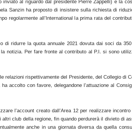
inviato al riguardo dal presidente Pierre Zappelli) e la c
la Sanzin ha proposto di insistere sulla richiesta di riduzi
po regolarmente all’International la prima rata del contri
iso di ridurre la quota annuale 2021 dovuta dai soci da 35
a notizia. Per fare fronte al contributo al P.I. si sono util
e relazioni rispettivamente del Presidente, del Collegio di 
a ha accolto con favore, delegandone l’attuazione al Consigl
lizzare l’account creato dall’Area 12 per realizzare incontro
altri club della regione, fin quando perdurerà il divieto di
entualmente anche in una giornata diversa da quella consue