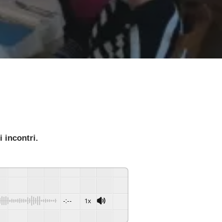
i incontri.
-:--
1x
Powered By
GSpeech