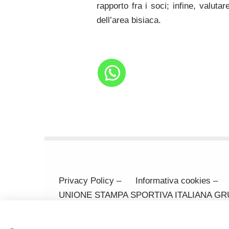
rapporto fra i soci; infine, valuta
dell’area bisiaca.
Privacy Policy –
Informativa cookies –
UNIONE STAMPA SPORTIVA ITALIANA GRUPPO
370371 Codice Fiscale 80031170329 Mail: 
(cf SRCMRT54L28I904X)