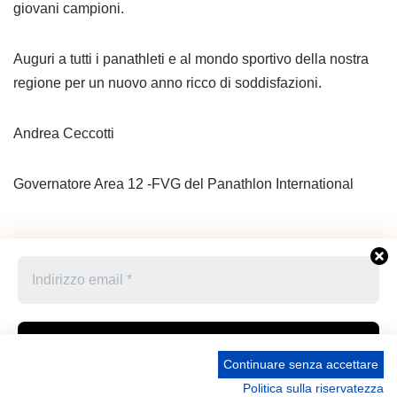
giovani campioni.
Auguri a tutti i panathleti e al mondo sportivo della nostra
regione per un nuovo anno ricco di soddisfazioni.
Andrea Ceccotti
Governatore Area 12 -FVG del Panathlon International
Continuare senza accettare
Politica sulla riservatezza
Accetto le condizioni generali e di ricevere le