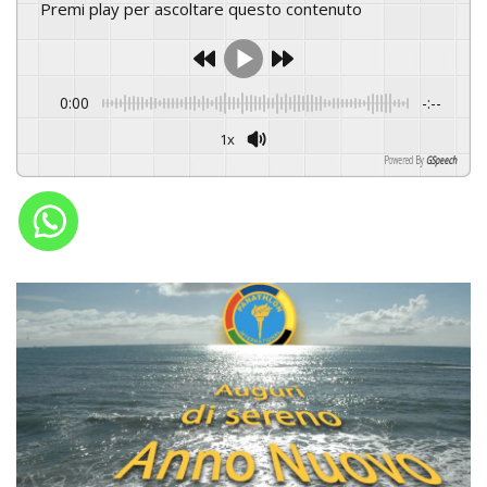
Premi play per ascoltare questo contenuto
0:00
-:--
1x
Powered By
GSpeech