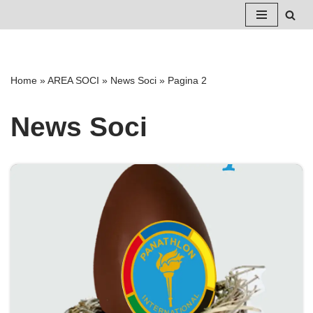
Vai
al
contenuto
Home
»
AREA SOCI
»
News Soci
»
Pagina 2
News Soci