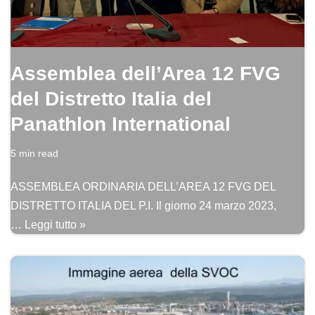
Assemblea dell’Area 12 FVG
del Distretto Italia del
Panathlon International
5 min read
ASSEMBLEA ORDINARIA DELL’AREA 12 FVG DEL
DISTRETTO ITALIA DEL P.I. Il giorno 24 marzo 2023,
…
Leggi tutto »