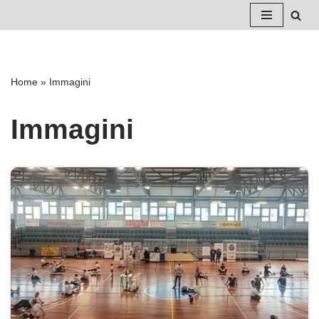
Vai
al
contenuto
Home
»
Immagini
Immagini