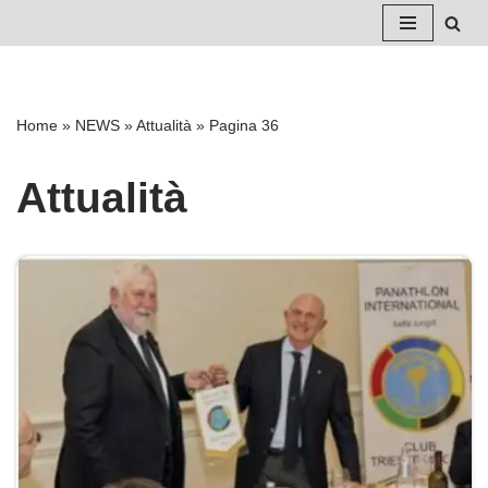
Vai
al
contenuto
Home
»
NEWS
»
Attualità
»
Pagina 36
Attualità