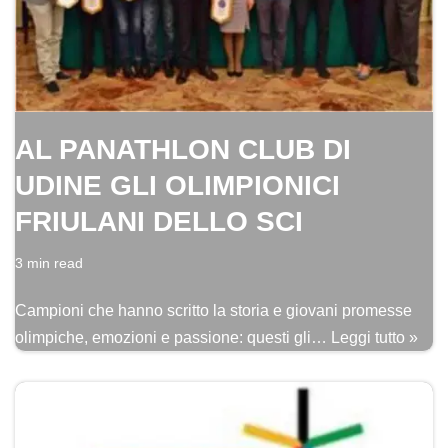
AL PANATHLON CLUB DI
UDINE GLI OLIMPIONICI
FRIULANI DELLO SCI
3 min read
Campioni che hanno scritto la storia e giovani promesse
olimpiche, emozioni e passione: questi gli…
Leggi tutto »