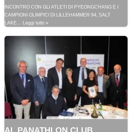
INCONTRO CON GLI ATLETI DI PYEONGCHANG E I
CAMPIONI OLIMPICI DI LILLEHAMMER 94, SALT
LAKE…
Leggi tutto »
AL PANATHLON CLUB