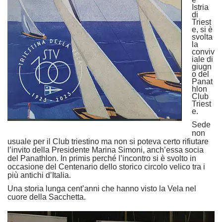
Istria
di
Triest
e, si è
svolta
la
conviv
iale di
giugn
o del
Panat
hlon
Club
Triest
e.
Sede
non
usuale per il Club triestino ma non si poteva certo rifiutare
l’invito della Presidente Marina Simoni, anch’essa socia
del Panathlon. In primis perché l’incontro si è svolto in
occasione del Centenario dello storico circolo velico tra i
più antichi d’Italia.
Una storia lunga cent’anni che hanno visto la Vela nel
cuore della Sacchetta.