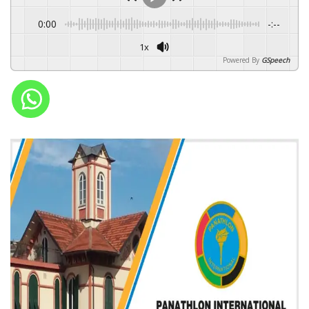
0:00
-:--
1x
Powered By
GSpeech