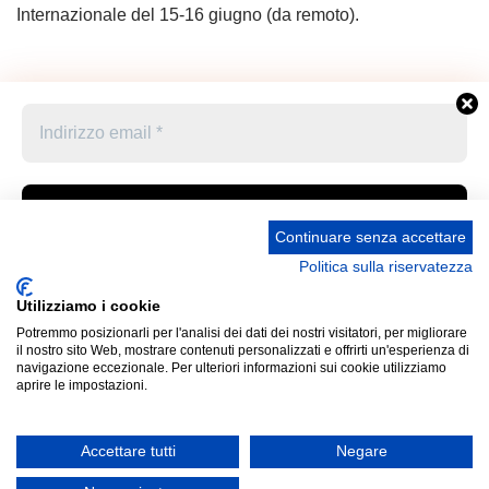
Internazionale del 15-16 giugno (da remoto).
Continuare senza accettare
Politica sulla riservatezza
Accetto le condizioni generali e di ricevere le
Privacy Policy –
Informativa cookies –
STATUTO
newsletter
Utilizziamo i cookie
UNIONE STAMPA SPORTIVA ITALIANA GRUPPO
Potremmo posizionarli per l'analisi dei dati dei nostri visitatori, per migliorare
FRIULI VENEZIA GIULIA “MARCO LUCHETTA” Corso
Cliccando qui sopra per inviare questo modulo, sei consapevole
il nostro sito Web, mostrare contenuti personalizzati e offrirti un'esperienza di
Italia 13 34121 Trieste (Ts) Telefono 040 370371 Codice
e accetti che le informazioni che hai fornito verranno trasferite a
navigazione eccezionale. Per ulteriori informazioni sui cookie utilizziamo
aprire le impostazioni.
Fiscale 80031170329 Mail: ussi_fvg@hotmail.com IBAN
Panathlon-Fvg per il trattamento conformemente alle loro
IT52P0887702200000000313822 Presidente Pro
condizioni d'uso
Tempore: Umberto Sarcinelli (cf SRCMRT54L28I904X)
Accettare tutti
Negare
email: aas-privacy@gmail.com
Non inviamo spam! Leggi la nostra
Informativa sulla