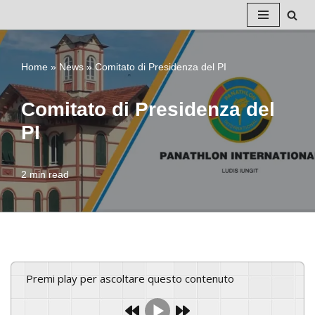
Vai
al
Home
»
News
»
Comitato di Presidenza del PI
contenuto
Comitato di Presidenza del
PI
2 min read
Premi play per ascoltare questo contenuto