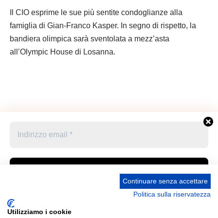
Il CIO esprime le sue più sentite condoglianze alla
famiglia di Gian-Franco Kasper. In segno di rispetto, la
bandiera olimpica sarà sventolata a mezz’asta
all’Olympic House di Losanna.
Continuare senza accettare
Politica sulla riservatezza
Accetto le condizioni generali e di ricevere le
Privacy Policy –
Informativa cookies –
STATUTO
newsletter
Utilizziamo i cookie
UNIONE STAMPA SPORTIVA ITALIANA GRUPPO