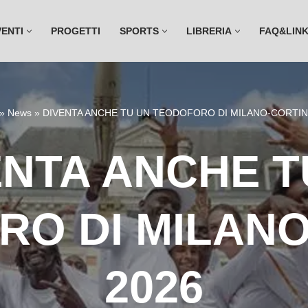
VENTI
PROGETTI
SPORTS
LIBRERIA
FAQ&LIN
»
News
»
DIVENTA ANCHE TU UN TEODOFORO DI MILANO-CORTIN
ENTA ANCHE T
RO DI MILANO
2026