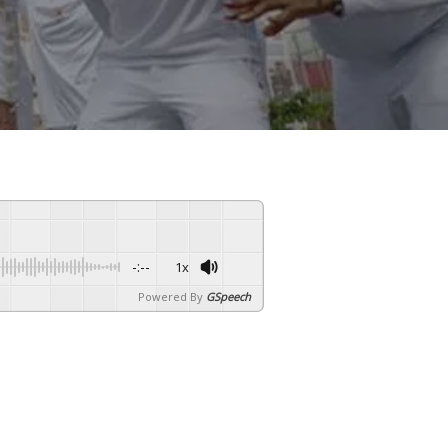
-:--
1x
Powered By
GSpeech