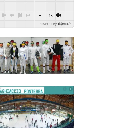
-:--
1x
Powered By
GSpeech