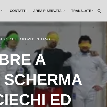
K
CONTATTI
AREA RISERVATA
TRANSLATE
E CIECHI ED IPOVEDENTI FVG
BRE A
E SCHERMA
CIECHI ED