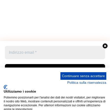
Continuare senza accettare
Politica sulla riservatezza
Accetto le condizioni generali e di ricevere le
Privacy Policy –
Informativa cookies –
STATUTO
newsletter
Utilizziamo i cookie
UNIONE STAMPA SPORTIVA ITALIANA GRUPPO
Potremmo posizionarli per l'analisi dei dati dei nostri visitatori, per migliorare
FRIULI VENEZIA GIULIA “MARCO LUCHETTA” Corso
Cliccando qui sopra per inviare questo modulo, sei consapevole
il nostro sito Web, mostrare contenuti personalizzati e offrirti un'esperienza di
Italia 13 34121 Trieste (Ts) Telefono 040 370371 Codice
e accetti che le informazioni che hai fornito verranno trasferite a
navigazione eccezionale. Per ulteriori informazioni sui cookie utilizziamo
aprire le impostazioni.