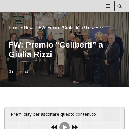
Vai
al
Home
»
News
»
FW: Premio “Celiberti” a Giulia Rizzi
contenuto
FW: Premio “Celiberti” a
Giulia Rizzi
3 min read
Premi play per ascoltare questo contenuto