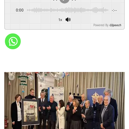
0:00
-:--
1x
Powered By
GSpeech