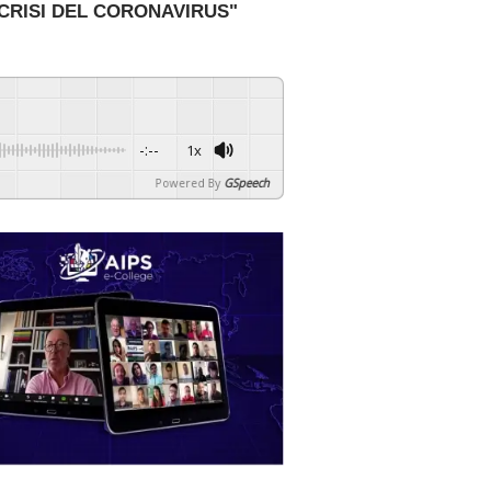
 CRISI DEL CORONAVIRUS"
-:--
1x
Powered By
GSpeech