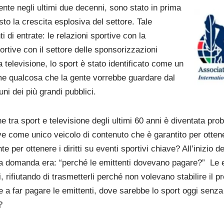
 negli ultimi due decenni, sono stato in prima
isto la crescita esplosiva del settore. Tale
i di entrate: le relazioni sportive con la
portive con il settore delle sponsorizzazioni
la televisione, lo sport è stato identificato come un
me qualcosa che la gente vorrebbe guardare dal
cuni dei più grandi pubblici.
e tra sport e televisione degli ultimi 60 anni è diventata pro
ive come unico veicolo di contenuto che è garantito per ottene
 per ottenere i diritti su eventi sportivi chiave? All’inizio d
 la domanda era: “perché le emittenti dovevano pagare?”
Le 
, rifiutando di trasmetterli perché non volevano stabilire il p
a far pagare le emittenti, dove sarebbe lo sport oggi senza qu
?