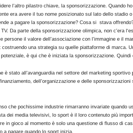
dere l’altro pilastro chiave, la sponsorizzazione. Quando h
te era avere il tuo nome posizionato sul lato dello stadio o 
ende a pagare la sponsorizzazione? Cosa si
stava offrendo?
 TV. Da parte della sponsorizzazione olimpica, non c’era l‘es
lle persone il valore dell’associazione con l’immagine e il ma
t costruendo una strategia su quelle piattaforme di marca. U
potenziale, è qui che è iniziata la sponsorizzazione. Quindi è
è stato all’avanguardia nel settore del marketing sportivo pe
 finanziamento, dell’organizzazione e delle sponsorizzazioni s
enso che pochissime industrie rimarranno invariate quando us
ta dei media televisivi, lo sport è il loro contenuto più import
ere in gioco al momento è solo una questione di flusso di ca
 a pagare quando lo sport inizia.