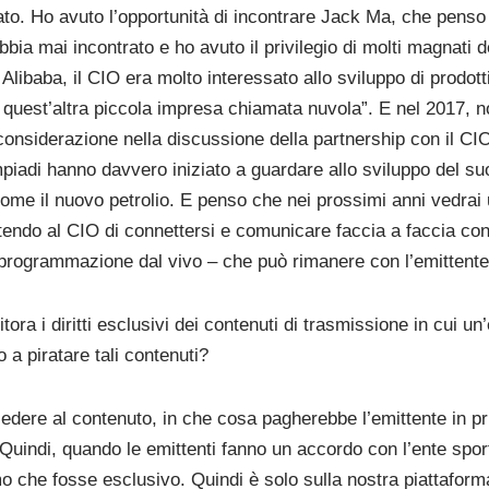
ato. Ho avuto l’opportunità di incontrare Jack Ma, che penso
bbia mai incontrato e ho avuto il privilegio di molti magnati 
libaba, il CIO era molto interessato allo sviluppo di prodott
uest’altra piccola impresa chiamata nuvola”. E nel 2017, no
onsiderazione nella discussione della partnership con il CIO e
iadi hanno davvero iniziato a guardare allo sviluppo del suo d
i come il nuovo petrolio. E penso che nei prossimi anni vedra
endo al CIO di connettersi e comunicare faccia a faccia con i
programmazione dal vivo – che può rimanere con l’emittente
ora i diritti esclusivi dei contenuti di trasmissione in cui u
a piratare tali contenuti?
cedere al contenuto, in che cosa pagherebbe l’emittente in pr
 Quindi, quando le emittenti fanno un accordo con l’ente spor
he fosse esclusivo. Quindi è solo sulla nostra piattaforma. 