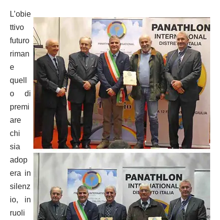
L’obie
ttivo
futuro
riman
e
quell
o di
premi
are
chi
sia
adop
era in
silenz
io, in
ruoli