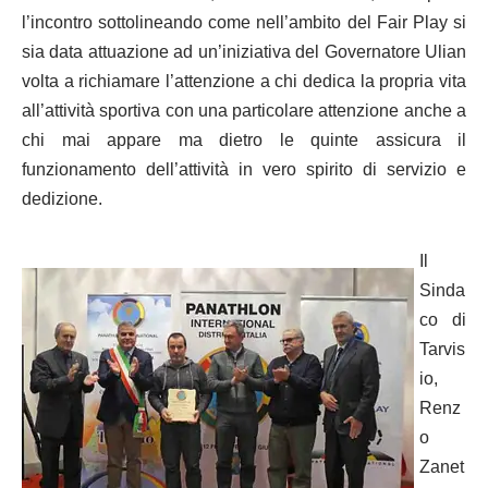
l’incontro sottolineando come nell’ambito del Fair Play si
sia data attuazione ad un’iniziativa del Governatore Ulian
volta a richiamare l’attenzione a chi dedica la propria vita
all’attività sportiva con una particolare attenzione anche a
chi mai appare ma dietro le quinte assicura il
funzionamento dell’attività in vero spirito di servizio e
dedizione.
Il
Sinda
co di
Tarvis
io,
Renz
o
Zanet