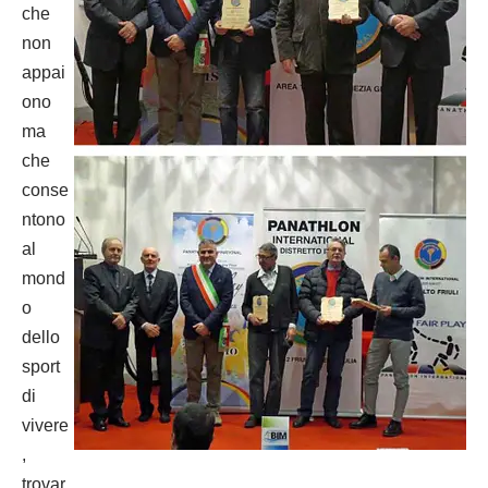
che
non
appai
ono
ma
che
conse
ntono
al
mond
o
dello
sport
di
vivere
,
trovar