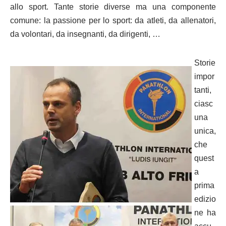
allo sport. Tante storie diverse ma una componente
comune: la passione per lo sport: da atleti, da allenatori,
da volontari, da insegnanti, da dirigenti, …
Storie
impor
tanti,
ciasc
una
unica,
che
quest
a
prima
edizio
ne ha