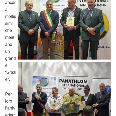
ancor
a
moltis
simi
che
merit
ano
un
grand
e
“Grazi
e”.
Per
loro
l’arriv
ederc