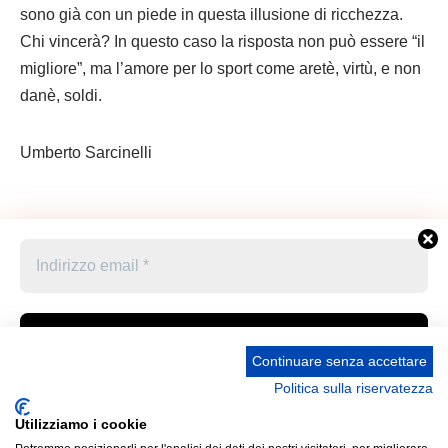
sono già con un piede in questa illusione di ricchezza.
Chi vincerà? In questo caso la risposta non può essere “il
migliore”, ma l’amore per lo sport come aretè, virtù, e non
danè, soldi.
Umberto Sarcinelli
Continuare senza accettare
Politica sulla riservatezza
Accetto le condizioni generali e di ricevere le
Privacy Policy –
Informativa cookies –
STATUTO
newsletter
Utilizziamo i cookie
UNIONE STAMPA SPORTIVA ITALIANA GRUPPO