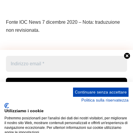
Fonte IOC News 7 dicembre 2020 – Nota: traduzuione
non revisionata.
Continuare senza accettare
Politica sulla riservatezza
Accetto le condizioni generali e di ricevere le
Privacy Policy –
Informativa cookies –
STATUTO
newsletter
Utilizziamo i cookie
UNIONE STAMPA SPORTIVA ITALIANA GRUPPO
Potremmo posizionarli per l'analisi dei dati dei nostri visitatori, per migliorare
FRIULI VENEZIA GIULIA “MARCO LUCHETTA” Corso
Cliccando qui sopra per inviare questo modulo, sei consapevole
il nostro sito Web, mostrare contenuti personalizzati e offrirti un'esperienza di
Italia 13 34121 Trieste (Ts) Telefono 040 370371 Codice
e accetti che le informazioni che hai fornito verranno trasferite a
navigazione eccezionale. Per ulteriori informazioni sui cookie utilizziamo
aprire le impostazioni.