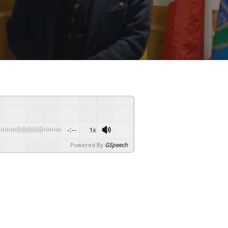
-:--
1x
Powered By
GSpeech