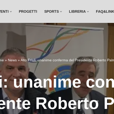
VENTI
PROGETTI
SPORTS
LIBRERIA
FAQ&LIN
me
»
News
»
Alto Friuli: unanime conferma del Presidente Roberto Palm
li: unanime co
ente Roberto P