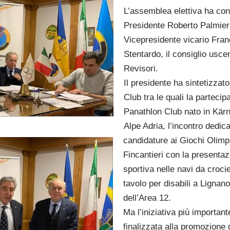
L’assemblea elettiva ha conf
Presidente Roberto Palmieri
Vicepresidente vicario Fran
Stentardo, il consiglio uscen
Revisori.
Il presidente ha sintetizzato 
Club tra le quali la parteci
Panathlon Club nato in Kärn
Alpe Adria, l’incontro dedic
candidature ai Giochi Olimpi
Fincantieri con la presentazi
sportiva nelle navi da croci
tavolo
per disabili a Lignan
dell’Area 12.
Ma l’iniziativa più importan
finalizzata alla promozione 