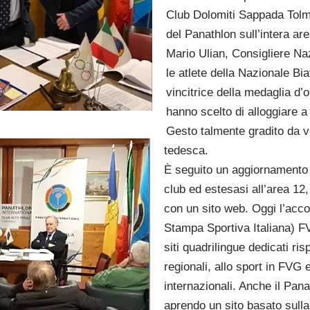
Club Dolomiti Sappada Tolm
del Panathlon sull’intera ar
Mario Ulian, Consigliere Naz
le atlete della Nazionale Bia
vincitrice della medaglia d’o
hanno scelto di alloggiare a
Gesto talmente gradito da v
tedesca.
È seguito un aggiornamento su
club ed estesasi all’area 12
con un sito web. Oggi l’acc
Stampa Sportiva Italiana) F
siti quadrilingue dedicati ri
regionali, allo sport in FVG e
internazionali. Anche il Pan
aprendo un sito basato sulla