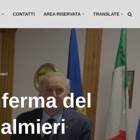
K
CONTATTI
AREA RISERVATA
TRANSLATE
ieri
nferma del
almieri