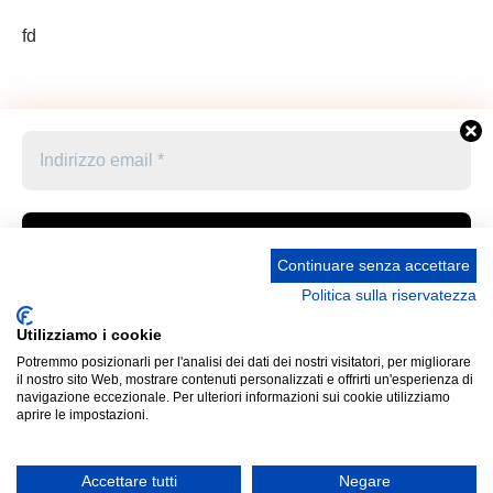
fd
Continuare senza accettare
Politica sulla riservatezza
Accetto le condizioni generali e di ricevere le
Privacy Policy –
Informativa cookies –
STATUTO
newsletter
Utilizziamo i cookie
UNIONE STAMPA SPORTIVA ITALIANA GRUPPO
Potremmo posizionarli per l'analisi dei dati dei nostri visitatori, per migliorare
FRIULI VENEZIA GIULIA “MARCO LUCHETTA” Corso
Cliccando qui sopra per inviare questo modulo, sei consapevole
il nostro sito Web, mostrare contenuti personalizzati e offrirti un'esperienza di
Italia 13 34121 Trieste (Ts) Telefono 040 370371 Codice
e accetti che le informazioni che hai fornito verranno trasferite a
navigazione eccezionale. Per ulteriori informazioni sui cookie utilizziamo
aprire le impostazioni.
Fiscale 80031170329 Mail: ussi_fvg@hotmail.com IBAN
Panathlon-Fvg per il trattamento conformemente alle loro
IT52P0887702200000000313822 Presidente Pro
condizioni d'uso
Tempore: Umberto Sarcinelli (cf SRCMRT54L28I904X)
Accettare tutti
Negare