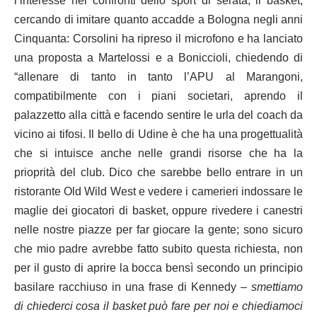
l’interesse nei confronti dello sport di serata, il basket,
cercando di imitare quanto accadde a Bologna negli anni
Cinquanta: Corsolini ha ripreso il microfono e ha lanciato
una proposta a Martelossi e a Boniccioli, chiedendo di
“allenare di tanto in tanto l’APU al Marangoni,
compatibilmente con i piani societari, aprendo il
palazzetto alla città e facendo sentire le urla del coach da
vicino ai tifosi. Il bello di Udine è che ha una progettualità
che si intuisce anche nelle grandi risorse che ha la
prioprità del club. Dico che sarebbe bello entrare in un
ristorante Old Wild West e vedere i camerieri indossare le
maglie dei giocatori di basket, oppure rivedere i canestri
nelle nostre piazze per far giocare la gente; sono sicuro
che mio padre avrebbe fatto subito questa richiesta, non
per il gusto di aprire la bocca bensì secondo un principio
basilare racchiuso in una frase di Kennedy –
smettiamo
di chiederci cosa il basket può fare per noi e chiediamoci