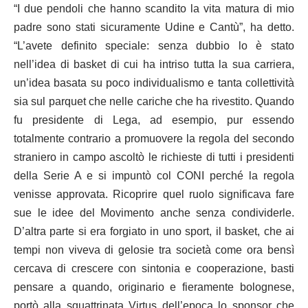
“I due pendoli che hanno scandito la vita matura di mio
padre sono stati sicuramente Udine e Cantù”, ha detto.
“L’avete definito speciale: senza dubbio lo è stato
nell’idea di basket di cui ha intriso tutta la sua carriera,
un’idea basata su poco individualismo e tanta collettività
sia sul parquet che nelle cariche che ha rivestito. Quando
fu presidente di Lega, ad esempio, pur essendo
totalmente contrario a promuovere la regola del secondo
straniero in campo ascoltò le richieste di tutti i presidenti
della Serie A e si impuntò col CONI perché la regola
venisse approvata. Ricoprire quel ruolo significava fare
sue le idee del Movimento anche senza condividerle.
D’altra parte si era forgiato in uno sport, il basket, che ai
tempi non viveva di gelosie tra società come ora bensì
cercava di crescere con sintonia e cooperazione, basti
pensare a quando, originario e fieramente bolognese,
portò alla squattrinata Virtus dell’epoca lo sponsor che