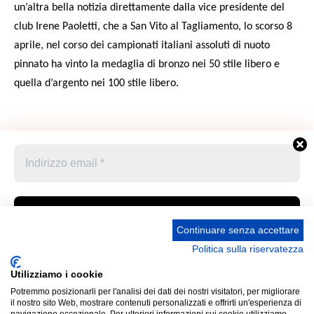
un’altra bella notizia direttamente dalla vice presidente del
club Irene Paoletti, che a San Vito al Tagliamento, lo scorso 8
aprile, nel corso dei campionati italiani assoluti di nuoto
pinnato ha vinto la medaglia di bronzo nei 50 stile libero e
quella d’argento nei 100 stile libero.
Continuare senza accettare
Politica sulla riservatezza
Accetto le condizioni generali e di ricevere le
Privacy Policy –
Informativa cookies –
STATUTO
newsletter
Utilizziamo i cookie
UNIONE STAMPA SPORTIVA ITALIANA GRUPPO
Potremmo posizionarli per l'analisi dei dati dei nostri visitatori, per migliorare
FRIULI VENEZIA GIULIA “MARCO LUCHETTA” Corso
Cliccando qui sopra per inviare questo modulo, sei consapevole
il nostro sito Web, mostrare contenuti personalizzati e offrirti un'esperienza di
Italia 13 34121 Trieste (Ts) Telefono 040 370371 Codice