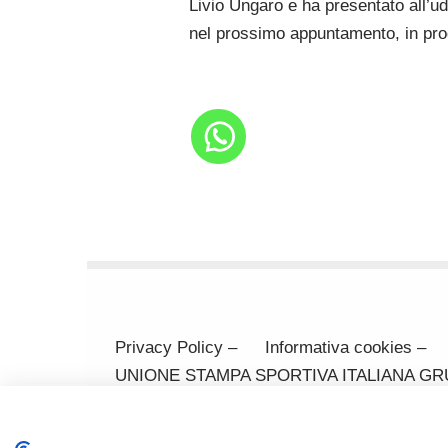
Livio Ungaro e ha presentato all’ud
nel prossimo appuntamento, in pro
Privacy Policy –
Informativa cookies –
UNIONE STAMPA SPORTIVA ITALIANA GRUPPO
370371 Codice Fiscale 80031170329 Mail: 
(cf SRCMRT54L28I904X)