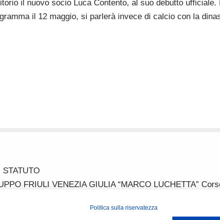
itorio il nuovo socio Luca Contento, al suo debutto ufficiale
gramma il 12 maggio, si parlerà invece di calcio con la din
STATUTO
 FRIULI VENEZIA GIULIA “MARCO LUCHETTA” Corso Itali
ussi_fvg@hotmail.com IBAN IT52P0887702200000000313822 P
Politica sulla riservatezza