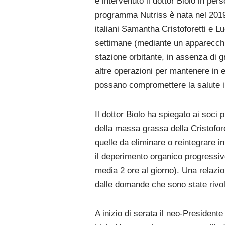
è intervenuto il dottor Biolo in pe
programma Nutriss è nata nel 2019 e
italiani Samantha Cristoforetti e L
settimane (mediante un apparecchio s
stazione orbitante, in assenza di gra
altre operazioni per mantenere in eq
possano compromettere la salute i
Il dottor Biolo ha spiegato ai soci
della massa grassa della Cristoforet
quelle da eliminare o reintegrare i
il deperimento organico progressivo)
media 2 ore al giorno). Una relazio
dalle domande che sono state rivolt
A inizio di serata il neo-President