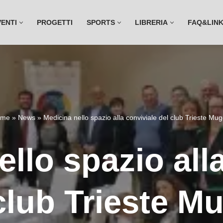
VENTI
PROGETTI
SPORTS
LIBRERIA
FAQ&LIN
ome
»
News
»
Medicina nello spazio alla conviviale del club Trieste Mug
llo spazio all
club Trieste M