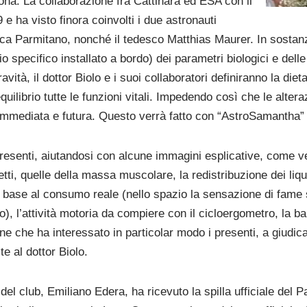
rsona. La collaborazione fra Cattinara ed ESA con il
 ha visto finora coinvolti i due astronauti
uca Parmitano, nonché il tedesco Matthias Maurer. In sostanza
pecifico installato a bordo) dei parametri biologici e delle l
vità, il dottor Biolo e i suoi collaboratori definiranno la dieta
uilibrio tutte le funzioni vitali. Impedendo così che le altera
mmediata e futura. Questo verrà fatto con “AstroSamantha” 
 presenti, aiutandosi con alcune immagini esplicative, come ve
ti, quelle della massa muscolare, la redistribuzione dei liqui
n base al consumo reale (nello spazio la sensazione di fame s
, l’attività motoria da compiere con il cicloergometro, la barr
ne che ha interessato in particolar modo i presenti, a giudica
e al dottor Biolo.
e del club, Emiliano Edera, ha ricevuto la spilla ufficiale de