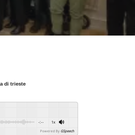
 di trieste
-:--
1x
Powered By
GSpeech