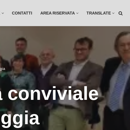
K
CONTATTI
AREA RISERVATA
TRANSLATE
gia
a conviviale
uggia