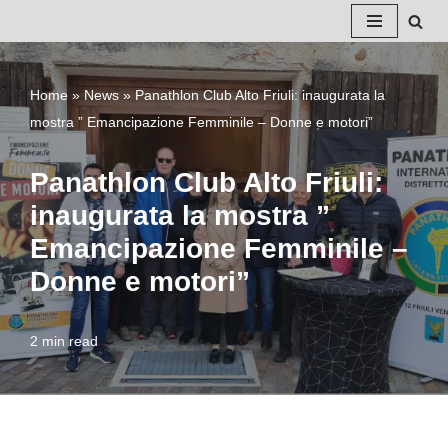
Vai
al
Home
»
News
»
Panathlon Club Alto Friuli: inaugurata la
contenuto
mostra ” Emancipazione Femminile – Donne e motori”
Panathlon Club Alto Friuli:
inaugurata la mostra ”
Emancipazione Femminile –
Donne e motori”
2 min read