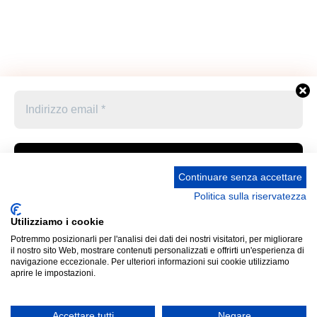
Continuare senza accettare
Politica sulla riservatezza
Accetto le condizioni generali e di ricevere le
Privacy Policy –
Informativa cookies –
STATUTO
newsletter
Utilizziamo i cookie
UNIONE STAMPA SPORTIVA ITALIANA GRUPPO
Potremmo posizionarli per l'analisi dei dati dei nostri visitatori, per migliorare
FRIULI VENEZIA GIULIA “MARCO LUCHETTA” Corso
Cliccando qui sopra per inviare questo modulo, sei consapevole
il nostro sito Web, mostrare contenuti personalizzati e offrirti un'esperienza di
Italia 13 34121 Trieste (Ts) Telefono 040 370371 Codice
e accetti che le informazioni che hai fornito verranno trasferite a
navigazione eccezionale. Per ulteriori informazioni sui cookie utilizziamo
aprire le impostazioni.
Fiscale 80031170329 Mail: ussi_fvg@hotmail.com IBAN
Panathlon-Fvg per il trattamento conformemente alle loro
IT52P0887702200000000313822 Presidente Pro
condizioni d'uso
Tempore: Umberto Sarcinelli (cf SRCMRT54L28I904X)
Accettare tutti
Negare