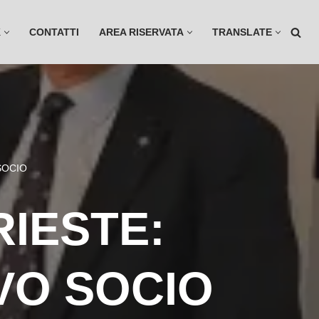
K
CONTATTI
AREA RISERVATA
TRANSLATE
SOCIO
IESTE:
VO SOCIO