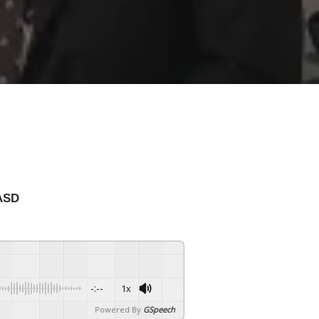
ASD
-:--
1x
Powered By
GSpeech