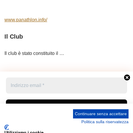
www.panathlon.info/
Il Club
Il club è stato constituito il …
Continuare senza accettare
Politica sulla riservatezza
Accetto le condizioni generali e di ricevere le
Privacy Policy –
Informativa cookies –
STATUTO
newsletter
Utilizziamo i cookie
UNIONE STAMPA SPORTIVA ITALIANA GRUPPO