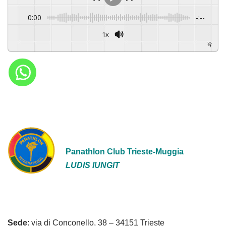
0:00
-:--
1x
Powered By
GSpeech
Panathlon Club Trieste-Muggia
LUDIS IUNGIT
Sede
: via di Conconello, 38 – 34151 Trieste