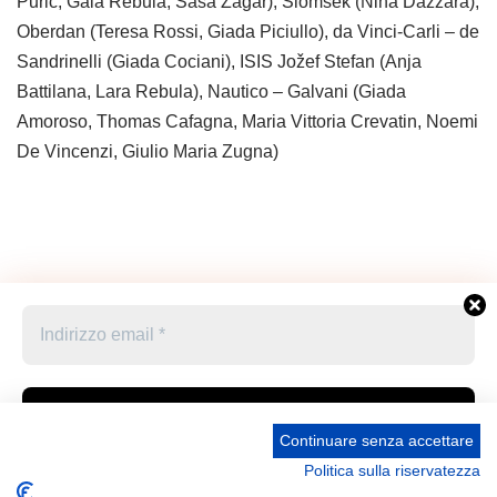
Purič, Gaia Rebula, Saša Zagar), Slomsek (Nina Dazzara),
Oberdan (Teresa Rossi, Giada Piciullo), da Vinci-Carli – de
Sandrinelli (Giada Cociani), ISIS Jožef Stefan (Anja
Battilana, Lara Rebula), Nautico – Galvani (Giada
Amoroso, Thomas Cafagna, Maria Vittoria Crevatin, Noemi
De Vincenzi, Giulio Maria Zugna)
Continuare senza accettare
Politica sulla riservatezza
Accetto le condizioni generali e di ricevere le
Privacy Policy –
Informativa cookies –
STATUTO