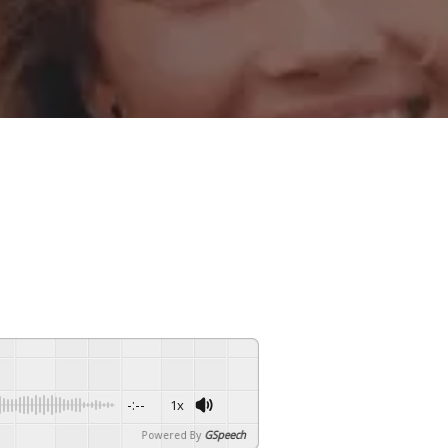
-:--
1x
Powered By
GSpeech