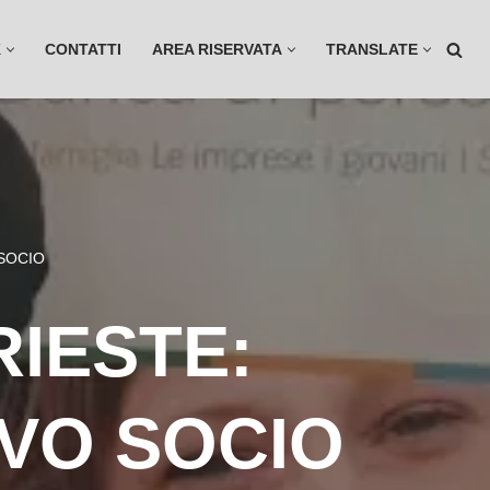
K
CONTATTI
AREA RISERVATA
TRANSLATE
 SOCIO
IESTE:
OVO SOCIO