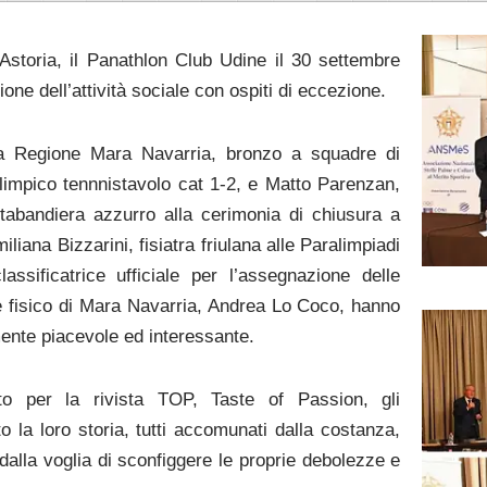
 Astoria, il Panathlon Club Udine il 30 settembre
one dell’attività sociale con ospiti di eccezione.
stra Regione Mara Navarria, bronzo a squadre di
impico tennnistavolo cat 1-2, e Matto Parenzan,
tabandiera azzurro alla cerimonia di chiusura a
liana Bizzarini, fisiatra friulana alle Paralimpiadi
ssificatrice ufficiale per l’assegnazione delle
re fisico di Mara Navarria, Andrea Lo Coco, hanno
mente piacevole ed interessante.
tto per la rivista TOP, Taste of Passion, gli
o la loro storia, tutti accomunati dalla costanza,
 dalla voglia di sconfiggere le proprie debolezze e