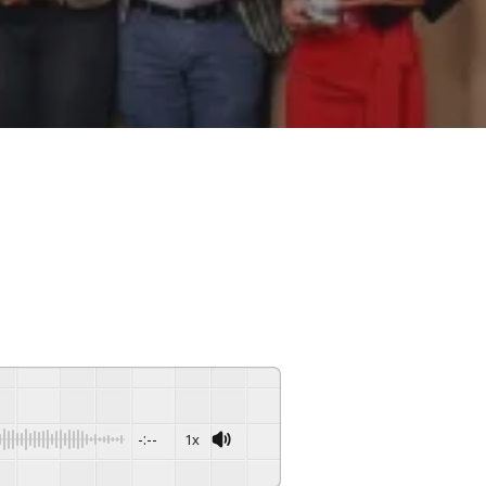
-:--
1x
Powered By
GSpeech