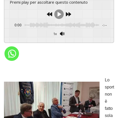
Premi play per ascoltare questo contenuto
0:00
-:--
1x
Powered By
GSpeech
Lo
sport
non
è
fatto
sola