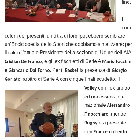
fine.
I
curri
culum dei presenti, uniti tra di loro, potrebbero sembrare
un’Enciclopedia dello Sport che dobbiamo sintetizzare: per
il
l’attuale Presidente della sezione di Udine dell’AIA
calcio
, e gli ex fischietti di Serie A
Cristian De Franco
Mario Facchin
e
. Per il
la presenza di
Giancarlo Dal Forno
Basket
Giorgio
, arbitro di Serie A
con cinque finali scudetto. Il
Gorlato
con l’ex arbitro
Volley
ed ora osservatore
nazionale
Alessandro
, mentre il
Finocchiaro
era presente
Rugby
con
Francesco Lento