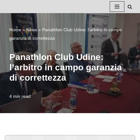
Vai
al
Home
»
News
»
Panathlon Club Udine: l’arbitro in campo
contenuto
garanzia di correttezza
Panathlon Club Udine:
l’arbitro in campo garanzia
di correttezza
4 min read