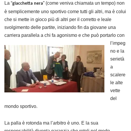
La “
” (come veniva chiamata un tempo) non
giacchetta nera
è semplicemente uno sportivo come tutti gli altri, ma è colui
che si mette in gioco più di altri per il corretto e leale
svolgimento delle partite, iniziando fin da giovane una
carriera parallela a chi fa agonismo e che
può portarlo con
l’impeg
no e la
serietà
a
scalere
le alte
vette
del
mondo sportivo.
La palla è rotonda ma l’arbitro è uno. E la sua
responsabilità diventa garanzia che rotoli nel modo