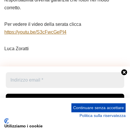
corretto.
Per vedere il video della serata clicca
https://youtu.be/S3cFwcGePI4
Luca Zoratti
Continuare senza accettare
Politica sulla riservatezza
Accetto le condizioni generali e di ricevere le
Privacy Policy –
Informativa cookies –
STATUTO
newsletter
Utilizziamo i cookie
UNIONE STAMPA SPORTIVA ITALIANA GRUPPO