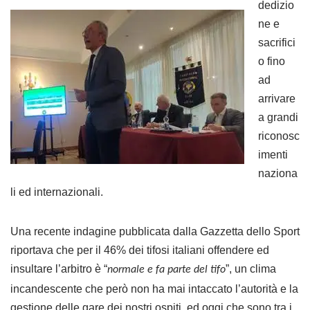
dedizio
ne e
sacrifici
o fino
ad
arrivare
a grandi
riconosc
imenti
naziona
li ed internazionali.
Una recente indagine pubblicata dalla Gazzetta dello Sport
riportava che per il 46% dei tifosi italiani offendere ed
insultare l’arbitro è “
”, un clima
normale e fa parte del tifo
incandescente che però non ha mai intaccato l’autorità e la
gestione delle gare dei nostri ospiti, ed oggi che sono tra i