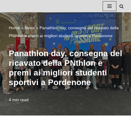
Vai
al
Home
»
News
»
Panathlon day, consegna del ricavato della
contenuto
PNthlon e premi ai migliori studenti sportivi a Pordenone
Panathlon day, consegna del
ricavato della PNthlon e
premi ai migliori studenti
sportivi a Pordenone
4 min read