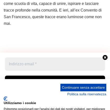
come scuola di vita, capace di unire, ispirare e lasciare
tracce profonde nella comunità. E ieri, all’ex Convento di
San Francesco, queste tracce erano luminose come non
mai.
Continuare senza accettare
Politica sulla riservatezza
Accetto le condizioni generali e di ricevere le
Privacy Policy –
Informativa cookies –
STATUTO
newsletter
Utilizziamo i cookie
UNIONE STAMPA SPORTIVA ITALIANA GRUPPO
Potremmo posizionarli per l'analisi dei dati dei nostri visitatori, per migliorare
FRIULI VENEZIA GIULIA “MARCO LUCHETTA” Corso