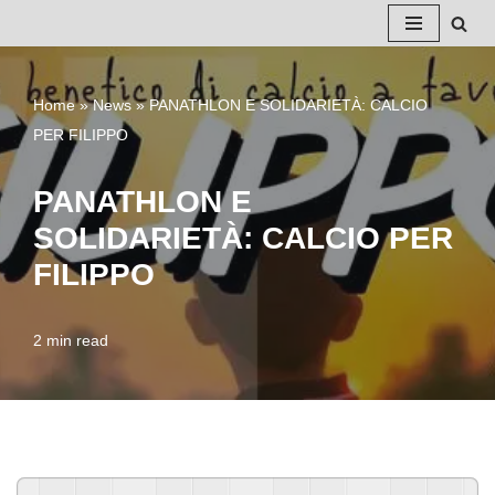
Vai
al
Home
»
News
»
PANATHLON E SOLIDARIETÀ: CALCIO
contenuto
PER FILIPPO
PANATHLON E
SOLIDARIETÀ: CALCIO PER
FILIPPO
2 min read