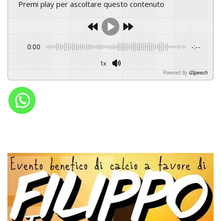
Premi play per ascoltare questo contenuto
0:00
-:--
1x
Powered By
GSpeech