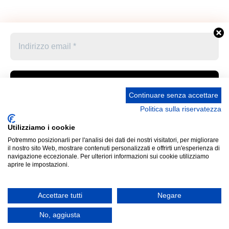
Continuare senza accettare
Politica sulla riservatezza
Accetto le condizioni generali e di ricevere le
Privacy Policy –
Informativa cookies –
STATUTO
newsletter
Utilizziamo i cookie
UNIONE STAMPA SPORTIVA ITALIANA GRUPPO
Potremmo posizionarli per l'analisi dei dati dei nostri visitatori, per migliorare
FRIULI VENEZIA GIULIA “MARCO LUCHETTA” Corso
Cliccando qui sopra per inviare questo modulo, sei consapevole
il nostro sito Web, mostrare contenuti personalizzati e offrirti un'esperienza di
Italia 13 34121 Trieste (Ts) Telefono 040 370371 Codice
e accetti che le informazioni che hai fornito verranno trasferite a
navigazione eccezionale. Per ulteriori informazioni sui cookie utilizziamo
aprire le impostazioni.
Fiscale 80031170329 Mail: ussi_fvg@hotmail.com IBAN
Panathlon-Fvg per il trattamento conformemente alle loro
IT52P0887702200000000313822 Presidente Pro
condizioni d'uso
Tempore: Umberto Sarcinelli (cf SRCMRT54L28I904X)
Accettare tutti
Negare
email: aas-privacy@gmail.com
Non inviamo spam! Leggi la nostra
Informativa sulla
No, aggiusta
privacy
per avere maggiori informazioni.
</p