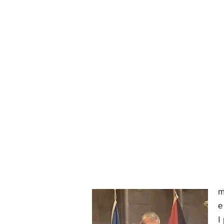
m
e
I