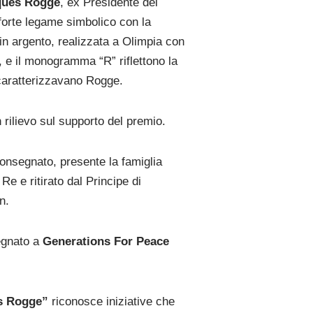
ques Rogge
, ex Presidente del
 forte legame simbolico con la
 in argento, realizzata a Olimpia con
, e il monogramma “R” riflettono la
caratterizzavano Rogge.
n rilievo sul supporto del premio.
consegnato, presente la famiglia
 Re e ritirato dal Principe di
n.
egnato a
Generations For Peace
s Rogge”
riconosce iniziative che