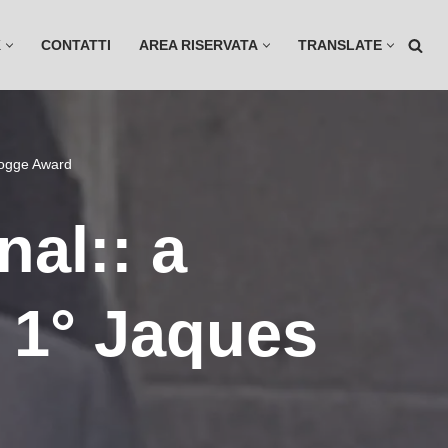
K
CONTATTI
AREA RISERVATA
TRANSLATE
Rogge Award
nal:: a
 1° Jaques