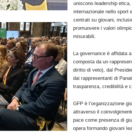
uniscono leadership etica,
internazionale nello sport 
centrati su giovani, inclusi
promuovere i valori olimpici,
misurabili.
La governance è affidata 
composta da un rappresent
diritto di veto), dal Presi
dai rappresentanti di Pana
trasparenza, credibilità e c
GFP è l’organizzazione gi
attraverso il coinvolgimen
pace come presenza di gius
opera formando giovani lea