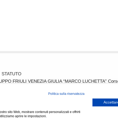
STATUTO
 FRIULI VENEZIA GIULIA “MARCO LUCHETTA” Corso Itali
ussi_fvg@hotmail.com IBAN IT52P0887702200000000313822 P
Politica sulla riservatezza
Accettare
nostro sito Web, mostrare contenuti personalizzati e offrirti
tilizziamo aprire le impostazioni.