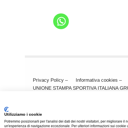
Privacy Policy –
Informativa cookies –
UNIONE STAMPA SPORTIVA ITALIANA GRUPPO
370371 Codice Fiscale 80031170329 Mail: 
(cf SRCMRT54L28I904X)
email: aas-privacy@gmail.com
Utilizziamo i cookie
Potremmo posizionarli per l'analisi dei dati dei nostri visitatori, per migliorare il 
un'esperienza di navigazione eccezionale. Per ulteriori informazioni sui cookie u