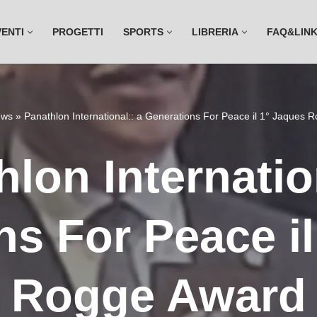
VENTI
PROGETTI
SPORTS
LIBRERIA
FAQ&LIN
ws
»
Panathlon International:: a Generations For Peace il 1° Jaques 
lon Internatio
ns For Peace il
Rogge Award