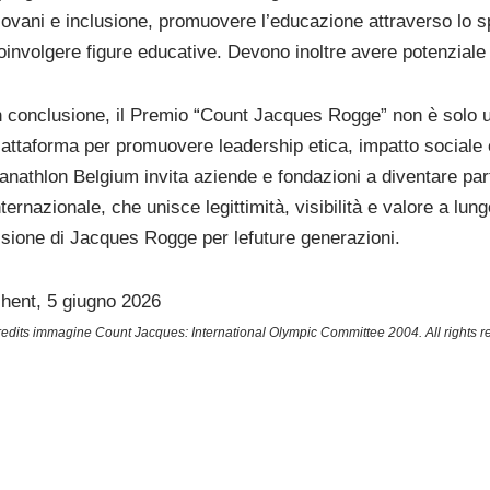
iovani e inclusione, promuovere l’educazione attraverso lo sp
oinvolgere figure educative. Devono inoltre avere potenziale 
n conclusione, il Premio “Count Jacques Rogge” non è solo 
iattaforma per promuovere leadership etica, impatto sociale e
anathlon Belgium invita aziende e fondazioni a diventare part
nternazionale, che unisce legittimità, visibilità e valore a l
isione di Jacques Rogge per lefuture generazioni.
hent, 5 giugno 2026
edits immagine Count Jacques: International Olympic Committee 2004. All rights r