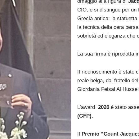
omaggio alla figura di
Jac
CIO, e si distingue per un
Grecia antica: la statuetta
la tecnica della cera persa
sobrietà ed eleganza che 
La sua firma è riprodotta i
Il riconoscimento è stato 
reale belga, dal fratello del
Giordania Feisal Al Hussei
L’award
2026
è stato ass
(GFP).
Il
Premio “Count Jacque