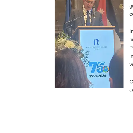
g
c
I
p
P
i
v
G
Cr