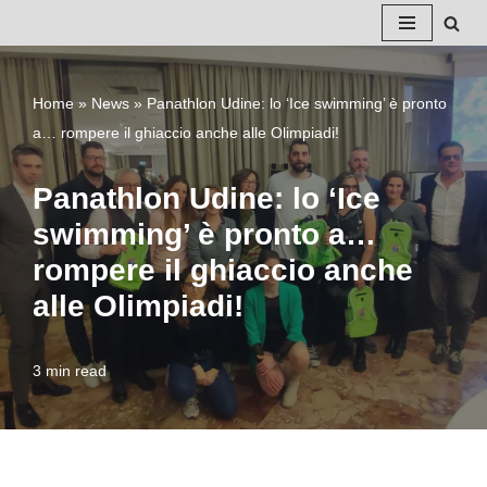
Vai
al
Home
»
News
»
Panathlon Udine: lo ‘Ice swimming’ è pronto
contenuto
a… rompere il ghiaccio anche alle Olimpiadi!
Panathlon Udine: lo ‘Ice
swimming’ è pronto a…
rompere il ghiaccio anche
alle Olimpiadi!
3 min read