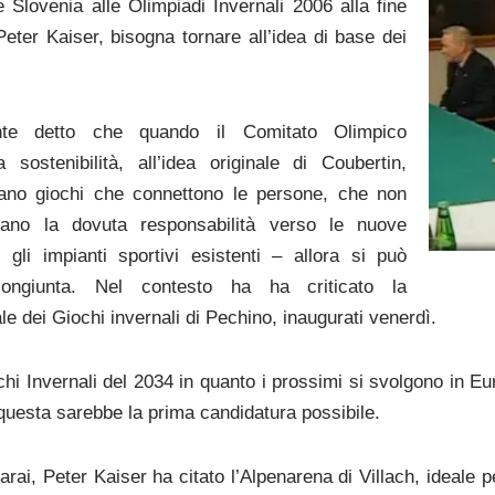
e Slovenia alle Olimpiadi Invernali 2006 alla fine
Peter Kaiser, bisogna tornare all’idea di base dei
nte detto che quando il Comitato Olimpico
 sostenibilità, all’idea originale di Coubertin,
zano giochi che connettono le persone, che non
tano la dovuta responsabilità verso le nuove
gli impianti sportivi esistenti – allora si può
ongiunta. Nel contesto ha ha criticato la
ale dei Giochi invernali di Pechino, inaugurati venerdì.
hi Invernali del 2034 in quanto i prossimi si svolgono in E
questa sarebbe la prima candidatura possibile.
arai, Peter Kaiser ha citato l’Alpenarena di Villach, ideale 