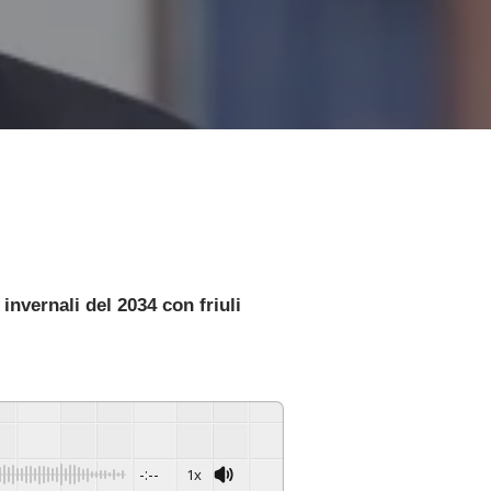
nvernali del 2034 con friuli
-:--
1x