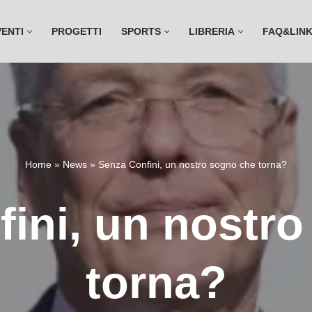
VENTI
PROGETTI
SPORTS
LIBRERIA
FAQ&LIN
Home
»
News
»
Senza Confini, un nostro sogno che torna?
ini, un nostr
torna?