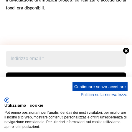
individuazione di ambiziosi progetti da realizzare accedendo ai
fondi ora disponibili.
Continuare senza accettare
Politica sulla riservatezza
Accetto le condizioni generali e di ricevere le
Privacy Policy –
Informativa cookies –
STATUTO
newsletter
Utilizziamo i cookie
UNIONE STAMPA SPORTIVA ITALIANA GRUPPO
Potremmo posizionarli per l'analisi dei dati dei nostri visitatori, per migliorare
FRIULI VENEZIA GIULIA “MARCO LUCHETTA” Corso
Cliccando qui sopra per inviare questo modulo, sei consapevole
il nostro sito Web, mostrare contenuti personalizzati e offrirti un'esperienza di
Italia 13 34121 Trieste (Ts) Telefono 040 370371 Codice
e accetti che le informazioni che hai fornito verranno trasferite a
navigazione eccezionale. Per ulteriori informazioni sui cookie utilizziamo
aprire le impostazioni.
Fiscale 80031170329 Mail: ussi_fvg@hotmail.com IBAN
Panathlon-Fvg per il trattamento conformemente alle loro