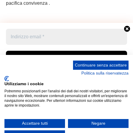
pacifica convivenza .
Continuare senza accettare
Politica sulla riservatezza
Accetto le condizioni generali e di ricevere le
Privacy Policy –
Informativa cookies –
STATUTO
newsletter
Utilizziamo i cookie
UNIONE STAMPA SPORTIVA ITALIANA GRUPPO
Potremmo posizionarli per l'analisi dei dati dei nostri visitatori, per migliorare
FRIULI VENEZIA GIULIA “MARCO LUCHETTA” Corso
Cliccando qui sopra per inviare questo modulo, sei consapevole
il nostro sito Web, mostrare contenuti personalizzati e offrirti un'esperienza di
Italia 13 34121 Trieste (Ts) Telefono 040 370371 Codice
e accetti che le informazioni che hai fornito verranno trasferite a
navigazione eccezionale. Per ulteriori informazioni sui cookie utilizziamo
aprire le impostazioni.
Fiscale 80031170329 Mail: ussi_fvg@hotmail.com IBAN
Panathlon-Fvg per il trattamento conformemente alle loro
IT52P0887702200000000313822 Presidente Pro
condizioni d'uso
Tempore: Umberto Sarcinelli (cf SRCMRT54L28I904X)
Accettare tutti
Negare
email: aas-privacy@gmail.com
Non inviamo spam! Leggi la nostra
Informativa sulla