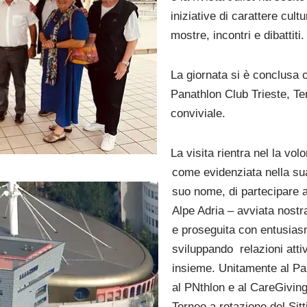
iniziative di carattere cultu
mostre, incontri e dibattiti.
La giornata si è conclusa c
Panathlon Club Trieste, Ter
conviviale.
La visita rientra nel la vo
come evidenziata nella sua
suo nome, di partecipare at
Alpe Adria – avviata nost
e proseguita con entusia
sviluppando relazioni attive
insieme. Unitamente al Pa
al PNthlon e al CareGiving
Torneo a rotazione del Sitt