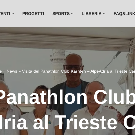
VENTI
PROGETTI
SPORTS
LIBRERIA
FAQ&LIN
e
»
News
»
Visita del Panathlon Club Kärnten – AlpeAdria al Trieste C
 Panathlon Clu
ria al Trieste