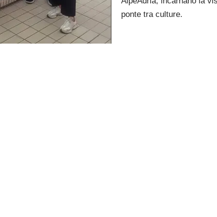
AlpeAdria, incarnano la vi
ponte tra culture.