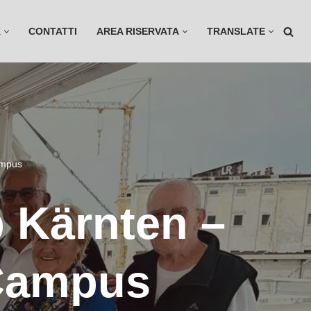
K
CONTATTI
AREA RISERVATA
TRANSLATE
ampus
b Kärnten –
 Campus