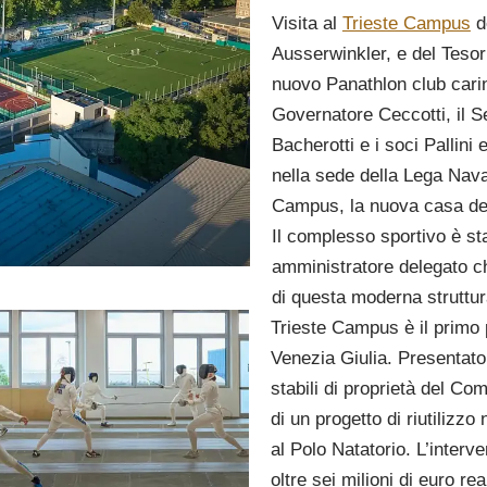
Visita al
Trieste Campus
d
Ausserwinkler, e del Tesor
nuovo Panathlon club carinz
Governatore Ceccotti, il S
Bacherotti e i soci Pallin
nella sede della Lega Naval
Campus, la nuova casa dell
Il complesso sportivo è sta
amministratore delegato che
di questa moderna struttur
Trieste Campus è il primo p
Venezia Giulia. Presentato 
stabili di proprietà del C
di un progetto di riutilizzo
al Polo Natatorio. L’interv
oltre sei milioni di euro re