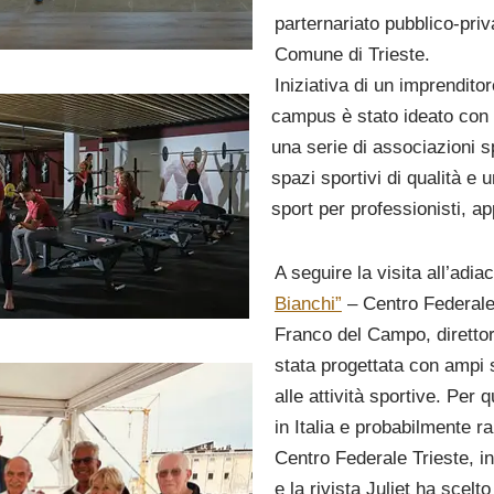
parternariato pubblico-pri
Comune di Trieste.
Iniziativa di un imprendito
campus è stato ideato con 
una serie di associazioni s
spazi sportivi di qualità e 
sport per professionisti, ap
A seguire la visita all’adi
Bianchi”
– Centro Federale 
Franco del Campo, direttor
stata progettata con ampi 
alle attività sportive. Per
in Italia e probabilmente r
Centro Federale Trieste, i
e la rivista Juliet ha scelt