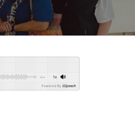
-:--
1x
Powered By
GSpeech