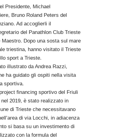
el Presidente, Michael
iere, Bruno Roland Peters del
iano. Ad accoglierli il
egretario del Panathlon Club Trieste
i e Maestro. Dopo una sosta sul mare
e triestina, hanno visitato il Trieste
o sport a Trieste.
to illustrato da Andrea Razzi,
 ha guidato gli ospiti nella visita
a sportiva.
roject financing sportivo del Friuli
nel 2019, è stato realizzato in
omune di Trieste che necessitavano
 nell’area di via Locchi, in adiacenza
ento si basa su un
investimento di
alizzato con la formula del