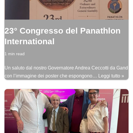
23° Congresso del Panathlon
International
1 min read
Un saluto dal nostro Governatore Andrea Ceccotti da Gand
con l’immagine dei poster che espongono…
Leggi tutto »