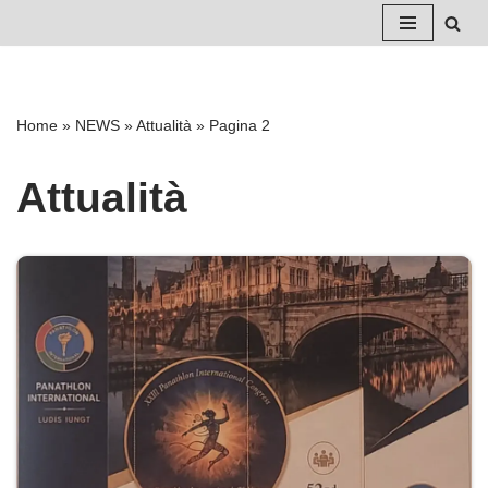
Vai
al
contenuto
Home
»
NEWS
»
Attualità
»
Pagina 2
Attualità