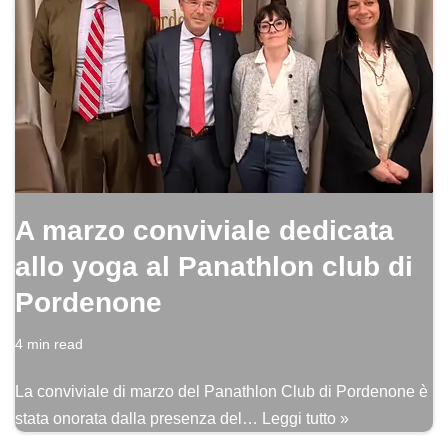
A marzo conviviale dedicata
allo yoga al Panathlon club di
Pordenone
4 min read
La conviviale di marzo del Panathlon Club di Pordenone è
stata onorata dalla presenza del…
Leggi tutto »