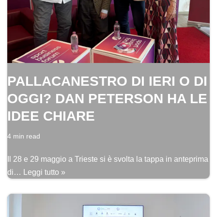
PALLACANESTRO DI IERI O DI
OGGI? DAN PETERSON HA LE
IDEE CHIARE
4 min read
Il 28 e 29 maggio a Trieste si è svolta la tappa in anteprima
di…
Leggi tutto »