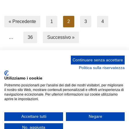
« Precedente
1
2
3
4
…
36
Successivo »
Continuare senza accettare
Politica sulla riservatezza
Privacy Policy –
Informativa cookies –
STATUTO
Utilizziamo i cookie
UNIONE STAMPA SPORTIVA ITALIANA GRUPPO
Potremmo posizionarli per l'analisi dei dati dei nostri visitatori, per migliorare
FRIULI VENEZIA GIULIA “MARCO LUCHETTA” Corso
il nostro sito Web, mostrare contenuti personalizzati e offrirti un'esperienza di
Italia 13 34121 Trieste (Ts) Telefono 040 370371 Codice
navigazione eccezionale. Per ulteriori informazioni sui cookie utilizziamo
aprire le impostazioni.
Fiscale 80031170329 Mail: ussi_fvg@hotmail.com IBAN
IT52P0887702200000000313822 Presidente Pro
Tempore: Umberto Sarcinelli (cf SRCMRT54L28I904X)
Accettare tutti
Negare
email: aas-privacy@gmail.com
No, aggiusta